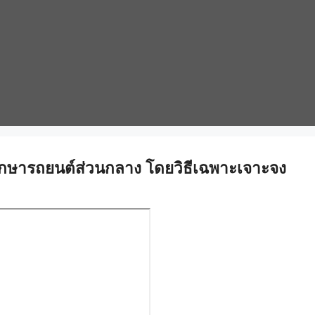
ักษารถยนต์ส่วนกลาง โดยวิธีเฉพาะเจาะจง