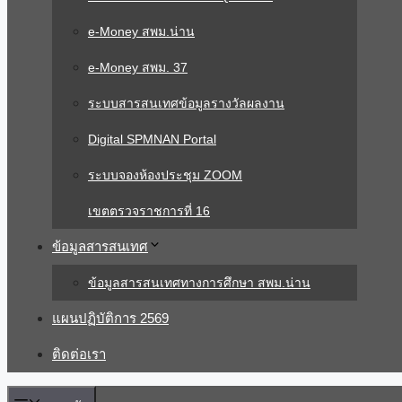
e-Money สพม.น่าน
e-Money สพม. 37
ระบบสารสนเทศข้อมูลรางวัลผลงาน
Digital SPMNAN Portal
ระบบจองห้องประชุม ZOOM
เขตตรวจราชการที่ 16
ข้อมูลสารสนเทศ
ข้อมูลสารสนเทศทางการศึกษา สพม.น่าน
แผนปฏิบัติการ 2569
ติดต่อเรา