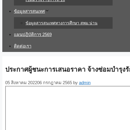
ข้อมูลสารสนเทศ
ข้อมูลสารสนเทศทางการศึกษา สพม.น่าน
แผนปฏิบัติการ 2569
ติดต่อเรา
ประกาศผู้ชนะการเสนอราคา จ้างซ่อมบำรุงร
05 สิงหาคม 2022
06 กรกฎาคม 2565
by
admin