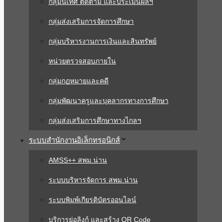
กลุ่มนิเทศ ติดตาม และประเมินผลฯ
กลุ่มส่งเสริมการจัดการศึกษา
กลุ่มบริหารงานการเงินและสินทรัพย์
หน่วยตรวจสอบภายใน
กลุ่มกฏหมายและคดี
กลุ่มพัฒนาครูและบุคลากรทางการศึกษา
กลุ่มส่งเสริมการศึกษาทางไกลฯ
ระบบสํานักงานอิเล็กทรอนิกส์
AMSS++ สพม.น่าน
ระบบบริหารจัดการ สพม.น่าน
ระบบพิมพ์เกียรติบัตรออนไลน์
บริการย่อลิงก์ และสร้าง QR Code