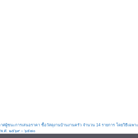
ะกาศผู้ชนะการเสนอราคา ซื้อวัสดุงานบ้านงานครัว จำนวน 14 รายการ โดยวิธีเฉพา
 พ.ศ. ๒๕๖๙ – ๖๕๗๐