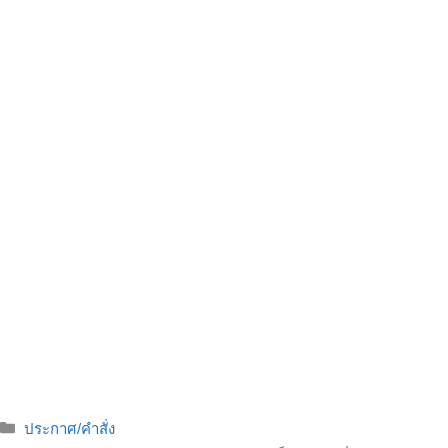
ประกาศ/คำสั่ง