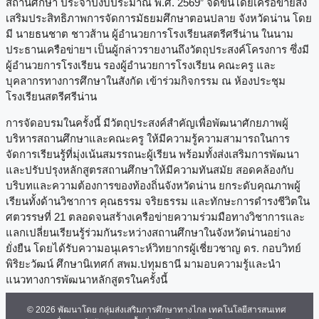
สถานศึกษา ประจำปีงบประมาณ พ.ศ. 2569” จัดขึ้นโดยเครือข่ายส่ง
เสริมประสิทธิภาพการจัดการมัธยมศึกษาตอนปลาย จังหวัดน่าน โดย
มี นายธนชาต ชาวส้าน ผู้อำนวยการโรงเรียนสตรีศรีน่าน ในนาม
ประธานเครือข่ายฯ เป็นผู้กล่าวรายงานถึงวัตถุประสงค์โครงการ ซึ่งมี
ผู้อำนวยการโรงเรียน รองผู้อำนวยการโรงเรียน คณะครู และ
บุคลากรทางการศึกษาในสังกัด เข้าร่วมกิจกรรม ณ ห้องประชุม
โรงเรียนสตรีศรีน่าน
การจัดอบรมในครั้งนี้ มีวัตถุประสงค์สำคัญเพื่อพัฒนาศักยภาพผู้
บริหารสถานศึกษาและคณะครู ให้มีความรู้ความสามารถในการ
จัดการเรียนรู้ที่มุ่งเน้นสมรรถนะผู้เรียน พร้อมทั้งส่งเสริมการพัฒนา
และปรับปรุงหลักสูตรสถานศึกษาให้มีความทันสมัย สอดคล้องกับ
บริบทและความต้องการของท้องถิ่นจังหวัดน่าน ยกระดับคุณภาพผู้
เรียนทั้งด้านวิชาการ คุณธรรม จริยธรรม และทักษะการดำรงชีวิตใน
ศตวรรษที่ 21 ตลอดจนสร้างเครือข่ายความร่วมมือทางวิชาการและ
แลกเปลี่ยนเรียนรู้ร่วมกันระหว่างสถานศึกษาในจังหวัดน่านอย่าง
ยั่งยืน โดยได้รับความอนุเคราะห์วิทยากรผู้เชี่ยวชาญ ดร. กอบวิทย์
พิริยะวัฒน์ ศึกษานิเทศก์ สพม.ปทุมธานี มามอบความรู้และนำ
แนวทางการพัฒนาหลักสูตรในครั้งนี้
© 2026 พัฒนาโดย กลุ่มส่งเสริมการศึกษาทางไกล เทคโนโลยีสารสนเทศ