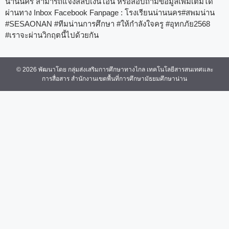
น่านนคร สามารถแจ้งสลิปเงินโอน หรือสอบถามข้อมูลเพิ่มเติมได้
ผ่านทาง Inbox Facebook Fanpage : โรงเรียนน่านนคร#สพมน่าน
#SESAONAN #ทีมน่านการศึกษา #ให้กำลังใจครู #อุทกภัย2568
#เราจะผ่านวิกฤตนี้ไปด้วยกัน
© 2026 พัฒนาโดย กลุ่มส่งเสริมการศึกษาทางไกล เทคโนโลยีสารสนเทศและ
การสื่อสาร สำนักงานเขตพื้นที่การศึกษามัธยมศึกษาน่าน